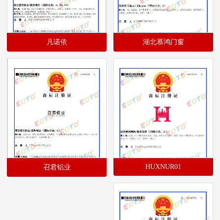
凡诺依
湖北慕鸿门窗
HUXNUR01
召君铝业