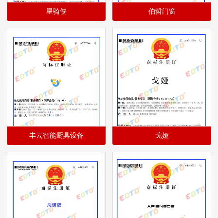
星骑侠
伯哲门窗
丰云智能厨具设备
戈娅