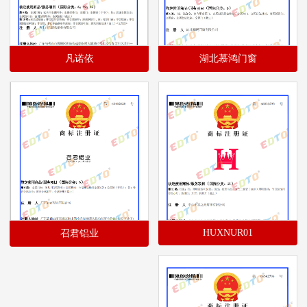
凡诺依
湖北慕鸿门窗
HUXNUR01
召君铝业