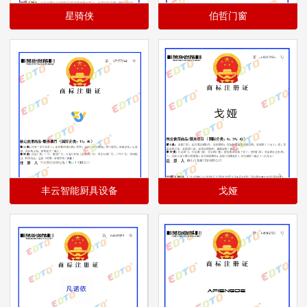
星骑侠
伯哲门窗
丰云智能厨具设备
戈娅